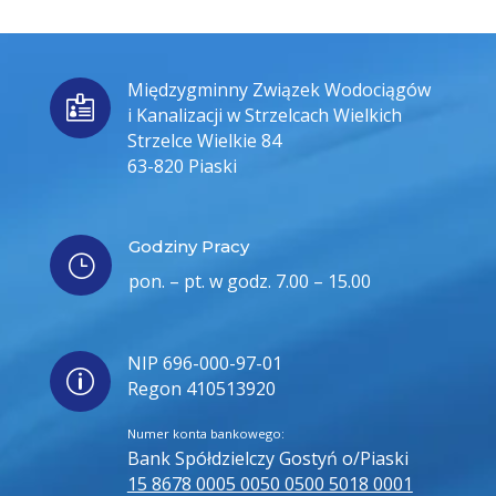
Międzygminny Związek Wodociągów

i Kanalizacji w Strzelcach Wielkich
Strzelce Wielkie 84
63-820 Piaski
Godziny Pracy
}
pon. – pt. w godz. 7.00 – 15.00
NIP 696-000-97-01
p
Regon 410513920
Numer konta bankowego:
Bank Spółdzielczy Gostyń o/Piaski
15 8678 0005 0050 0500 5018 0001