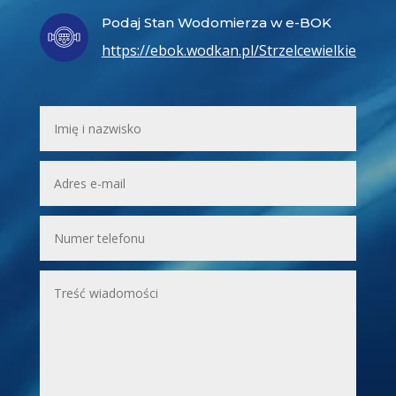
Podaj Stan Wodomierza w e-BOK
https://ebok.wodkan.pl/Strzelcewielkie/