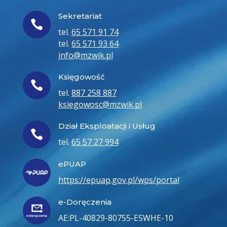
Sekretariat

tel.
65 571 91 74
tel.
65 571 93 64
info@mzwik.pl
Księgowość

tel.
887 258 887
ksiegowosc@mzwik.pl
Dział Eksploatacji i Usług

tel.
65 57 27 994
ePUAP
https://epuap.gov.pl/wps/portal
e-Doręczenia
AE:PL-40829-80755-ESWHE-10